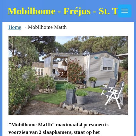
Ga
Mobilhome - Fréjus - St. Trop
direct
naar
Home
»
Mobilhome Matth
de
hoofdinhoud
"Mobilhome Matth" maximaal 4 personen is
voorzien van 2 slaapkamers, staat op het