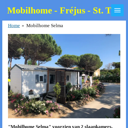
Ga
Mobilhome - Fréjus - St. Trop
direct
naar
Home
»
Mobilhome Selma
de
hoofdinhoud
"Mobilhome Selma" voorzien van 2 slaapkamers,